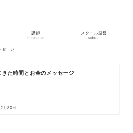
講師
スクール運営
instructor
school
ッセージ
にきた時間とお金のメッセージ
12月30日