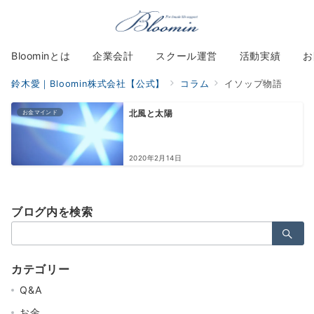
Bloominとは
企業会計
スクール運営
活動実績
お
鈴木愛｜Bloomin株式会社【公式】
コラム
イソップ物語
お金マインド
北風と太陽
2020年2月14日
ブログ内を検索
検
索：
カテゴリー
Q&A
お金