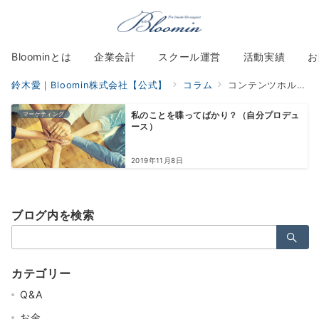
Bloominとは
企業会計
スクール運営
活動実績
お
鈴木愛｜Bloomin株式会社【公式】
コラム
コンテンツホルダー
マーケティング
私のことを喋ってばかり？（自分プロデュ
ース）
2019年11月8日
ブログ内を検索
検
索：
カテゴリー
Q&A
お金