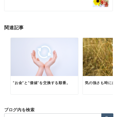
ー
シ
ョ
関連記事
ン
“お金”と“価値”を交換する順番。
気の強さも時には
ブログ内を検索
検