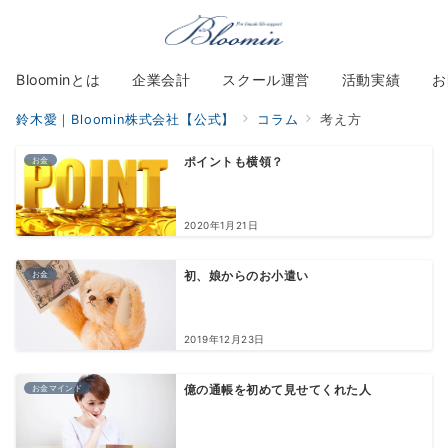
Bloominとは
企業会計
スクール運営
活動実績
お
鈴木愛｜Bloomin株式会社【公式】
コラム
考え方
お金
ポイントも横領？
2020年1月21日
お金
初、娘からのお小遣い
2019年12月23日
お金マインド
億の通帳を初めて見せてくれた人