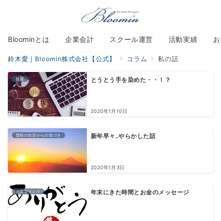
Bloominとは
企業会計
スクール運営
活動実績
お
鈴木愛｜Bloomin株式会社【公式】
コラム
私の話
投資
とうとう手を染めた・・！？
2020年1月10日
普段の生活からの気づき
新年早々‥やらかした話
2020年1月3日
お金マインド
年末にきた時間とお金のメッセージ