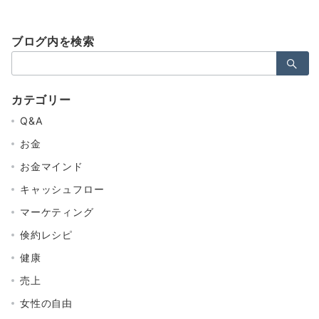
稿
の
ブログ内を検索
ペ
検
ー
索：
ジ
カテゴリー
送
Q&A
り
お金
お金マインド
キャッシュフロー
マーケティング
倹約レシピ
健康
売上
女性の自由