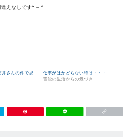
えなしです^ – ^
徳井さんの件で思
仕事がはかどらない時は・・・
普段の生活からの気づき